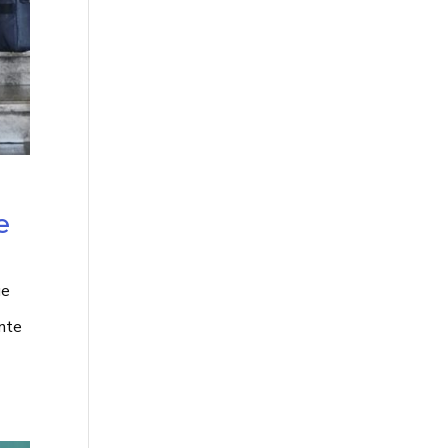
e
ue
ente