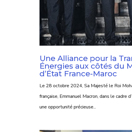
Une Alliance pour la Tr
Énergies aux côtés du M
d’État France-Maroc
Le 28 octobre 2024, Sa Majesté le Roi Moham
française, Emmanuel Macron, dans le cadre 
une opportunité précieuse...