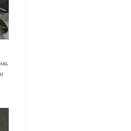
P MG
30